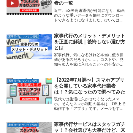
者の一覧
近年、5G等高速通信が可能になり、動画
のような重いデータも気軽にダウンロー
ドできるようになりました。ひいては動
画プラットフォームである、Youtubeをビ
ジネスに活用することが増えています。
カジワカ氏むしろ当たり前になりました
家事代行のメリット・デメリット
家事代行についての情報
ね。家事代行サ...
を正直に解説｜後悔しない選び方
とは
家事代行、気になるけれど本当に使う価
値があるのだろうか……。コストや、見
知らぬ人を家に入れることへの不安か
ら、なかなか一歩踏み出せないでいる方
も多いのではないでしょうか。この記事
では、家事代行のメリットとデメリット
【2022年7月調べ】スマホアプリ
家事代行についての情報
を飾らずに整理します。「自...
を公開している家事代行業者
は！？気になったので調べてみた
現代では生活に欠かせなくなったスマ
ホ。そんなスマホ利用の基本は、OS上で
動作する「アプリ」です。メールをする
なり、ウェブを見るなり、電話をかける
なり、これらは全てスマホアプリを利用
しています。もちろんアプリは、最初か
家事代行サービスはスタッフガチ
家事代行についての情報
らあるもの以外に自由にイ...
ャ！？会社選びも大事だけど、来