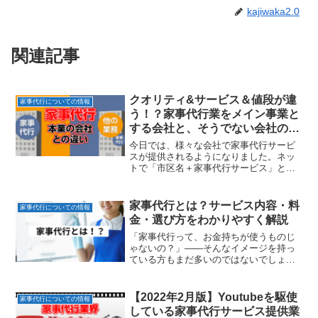
kajiwaka2.0
関連記事
クオリティ&サービス＆値段が違
家事代行についての情報
う！？家事代行業をメイン事業と
する会社と、そうでない会社の各
種違い
今日では、様々な会社で家事代行サービ
スが提供されるようになりました。ネッ
トで「市区名＋家事代行サービス」とキ
ーワード検索すれば、地域差はあれど大
抵は選択肢がある時代です。カジワカ氏
2000年前後では考えられませんでした
家事代行とは？サービス内容・料
家事代行についての情報
ね。しかしながら一口に...
金・選び方をわかりやすく解説
「家事代行って、お金持ちが使うものじ
ゃないの？」——そんなイメージを持っ
ている方もまだ多いのではないでしょう
か。実際には、共働き世帯や子育て中の
家庭、一人暮らしの方など、ごく普通の
家庭でも広く使われるようになっていま
【2022年2月版】Youtubeを駆使
家事代行についての情報
す。この記事では、家事代...
している家事代行サービス提供業