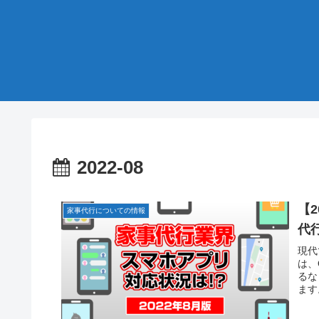
2022-08
【
家事代行についての情報
代
現代
は、
るな
ます